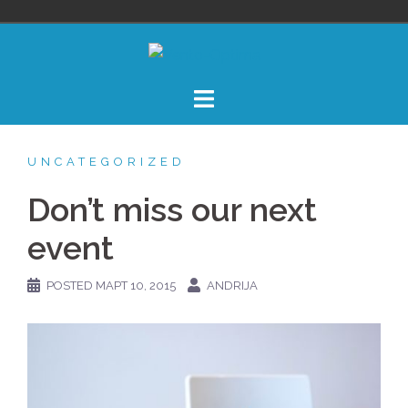
Skip
to
content
UNCATEGORIZED
Don’t miss our next
event
POSTED
МАРТ 10, 2015
ANDRIJA