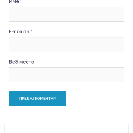
Име
*
Е-пошта
*
Веб место