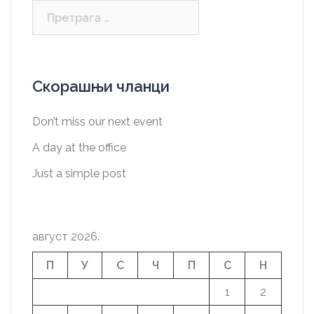
Претрага
за:
Скорашњи чланци
Don’t miss our next event
A day at the office
Just a simple post
август 2026.
П
У
С
Ч
П
С
Н
1
2