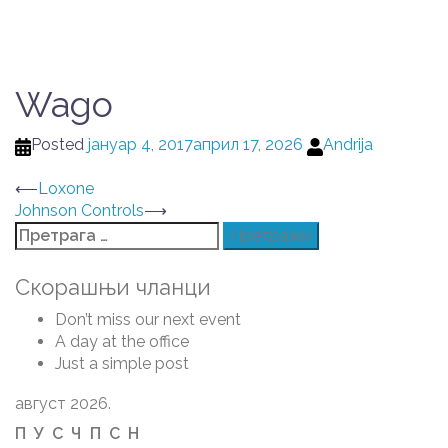
Wago
Posted
јануар 4, 2017
април 17, 2026
Andrija
Post
⟵
Loxone
Johnson Controls
⟶
navigation
Претрага
за:
Скорашњи чланци
Don’t miss our next event
A day at the office
Just a simple post
август 2026.
П
У
С
Ч
П
С
Н