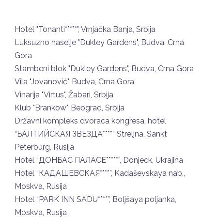
Hotel "Tonanti*****", Vrnjačka Banja, Srbija
Luksuzno naselje "Dukley Gardens", Budva, Crna
Gora
Stambeni blok "Dukley Gardens", Budva, Crna Gora
Vila "Jovanović", Budva, Crna Gora
Vinarija "Virtus", Žabari, Srbija
Klub "Brankow", Beograd, Srbija
Državni kompleks dvoraca kongresa, hotel
“БАЛТИЙСКАЯ ЗВЕЗДА****” Streljna, Sankt
Peterburg, Rusija
Hotel “ДОНБАС ПАЛАСЕ*****”, Donjeck, Ukrajina
Hotel “КАДАШЕВСКАЯ****”, Kadaševskaya nab.,
Moskva, Rusija
Hotel “PARK INN SADU****”, Boljšaya poljanka,
Moskva, Rusija